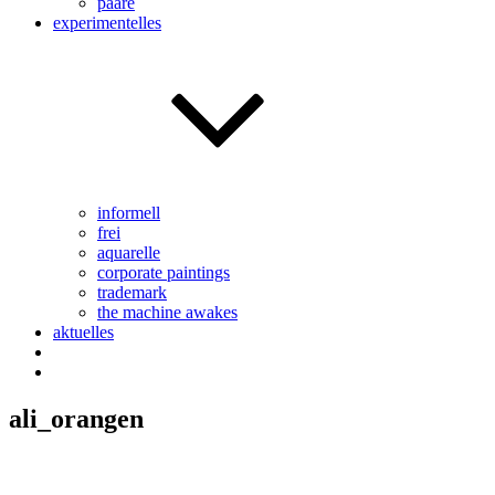
paare
experimentelles
informell
frei
aquarelle
corporate paintings
trademark
the machine awakes
aktuelles
ali_orangen